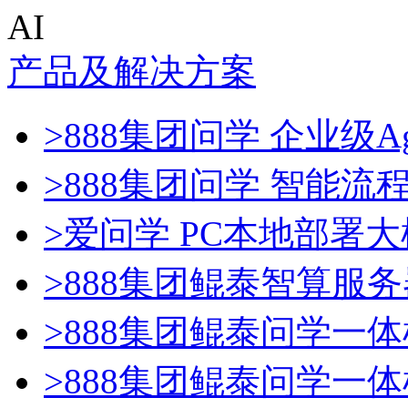
AI
产品及解决方案
>888集团问学 企业级Ag
>888集团问学 智能流
>爱问学 PC本地部署
>888集团鲲泰智算服务
>888集团鲲泰问学一体
>888集团鲲泰问学一体机