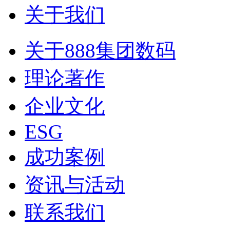
关于我们
关于888集团数码
理论著作
企业文化
ESG
成功案例
资讯与活动
联系我们