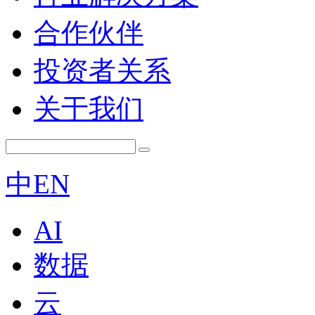
合作伙伴
投资者关系
关于我们
中
EN
AI
数据
云