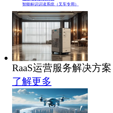
智能标识识读系统（叉车专用）
RaaS运营服务解决方案
了解更多