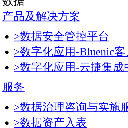
数据
产品及解决方案
>数据安全管控平台
>数字化应用-Blueni
>数字化应用-云捷集成
服务
>数据治理咨询与实施
>数据资产入表