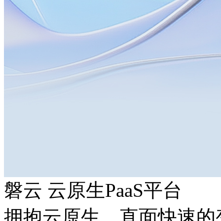
磐云 云原生PaaS平台
拥抱云原生，直面快速