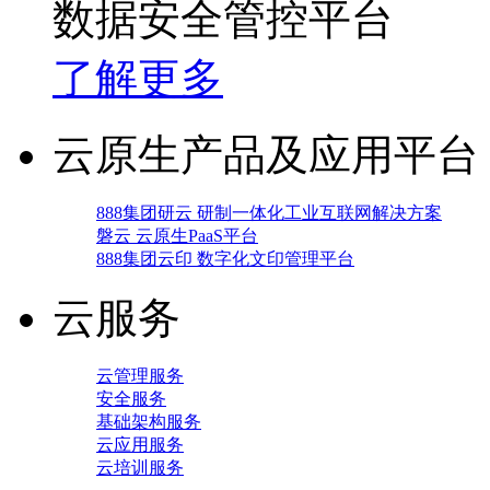
数据安全管控平台
了解更多
云原生产品及应用平台
888集团研云 研制一体化工业互联网解决方案
磐云 云原生PaaS平台
888集团云印 数字化文印管理平台
云服务
云管理服务
安全服务
基础架构服务
云应用服务
云培训服务