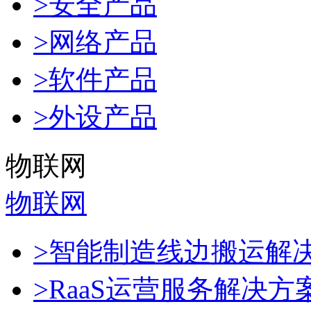
>安全产品
>网络产品
>软件产品
>外设产品
物联网
物联网
>智能制造线边搬运解
>RaaS运营服务解决方