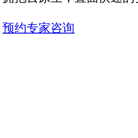
预约专家咨询