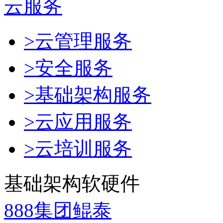
云服务
>云管理服务
>安全服务
>基础架构服务
>云应用服务
>云培训服务
基础架构软硬件
888集团鲲泰